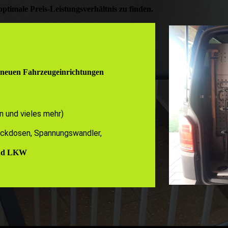
 optimale Preis-Leistungsverhältnis zu finden.
neuen Fahrzeugeinrichtungen
 und vieles mehr)
eckdosen, Spannungswandler,
und LKW