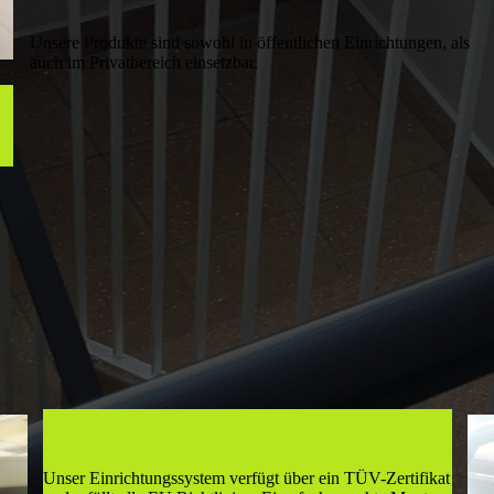
Unsere Produkte sind sowohl in öffent­lichen Ein­richt­ungen, als
auch im Privatbereich einsetzbar.
Unser Einrichtungssystem verfügt über ein TÜV-Zertifikat