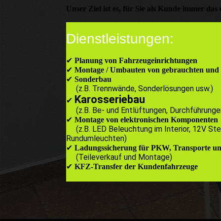
Unser Ziel ist es, für Sie als Kunde immer das
Dienstleistungen:
✔
Planung von Fahrzeugeinrichtungen
✔
Montage / Umbauten von gebrauchten und 
✔
Sonderbau
(z.B. Trennwände, Sonderlösungen usw.)
Karosseriebau
✔
(z.B. Be- und Entlüftungen, Durchführungen
✔
Montage von elektronischen Komponenten
(z.B. LED Beleuchtung im Interior, 12V St
Rundumleuchten)
✔
Ladungssicherung für PKW, Transporte 
(Teileverkauf und Montage)
✔
KFZ-Transfer der Kundenfahrzeuge