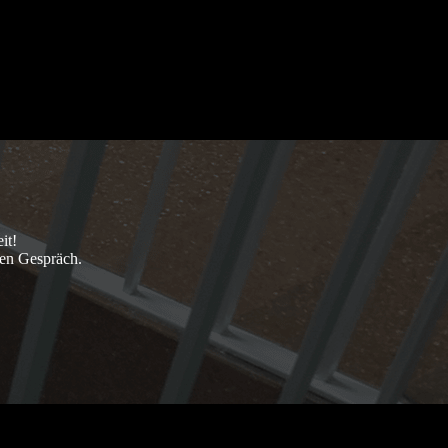
it!
hen Gespräch.