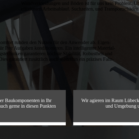
Wandverkleidungen und Böden ist für uns kein Problem. Üb
effizienten Arbeitsablauf. Suchzeiten, und Transportschäden
nkomfort runden den Nutzen für den Anwender ab. Eigen­
ür Ihre Aufgaben konditionieren. Ein intelligenter Mate­rial­
techniken garantieren höchste Stabilität, Robustheit und
es garantiert zusätzlich auch weiterhin ein präzises Fahr­
cher Baukomponenten in Ihr
Wir agieren im Raum Lübeck
auch gerne in diesen Punkten
und Umgebung un