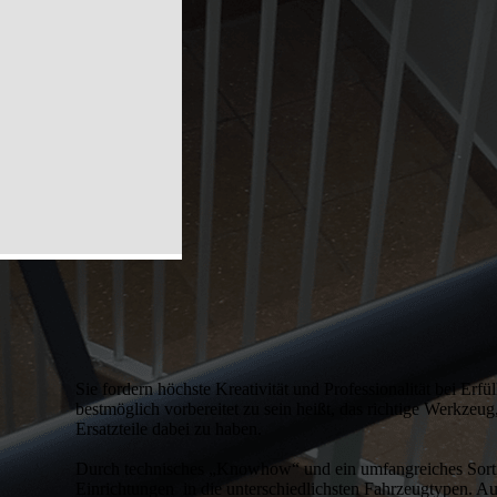
Sie fordern höchste Kreativität und Professionalität bei Erfü
bestmöglich vorbereitet zu sein heißt, das richtige Werkze
Ersatzteile dabei zu haben.
Durch technisches „Knowhow“ und ein umfangreiches Sort
Einrichtungen in die unterschiedlichsten Fahrzeugtypen. Au