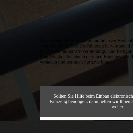
Zuverlässigkeit in Funktion und höchster Bedie
schaf­ten, die Ihr Service-Fahrzeug hervorragend f
mix, sowie modernste Verbindungs- und Fertigungs
Langlebigkeit bei einem geringen Eigengewicht. Di
verhalten und geringen Spritzverbrauch.
Sollten Sie Hilfe beim Einbau elektronis
Fahrzeug benötigen, dann helfen wir Ihnen 
weiter.